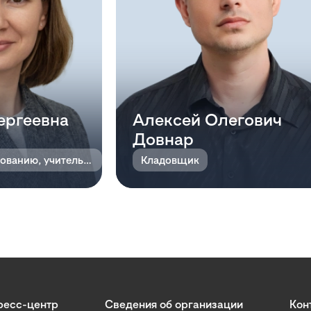
ергеевна
Алексей Олегович
Довнар
Методист по образованию, учитель английского языка
Кладовщик
ресс-центр
Сведения об организации
Кон