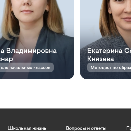
а Владимировна
Екатерина С
внар
Князева
тель начальных классов
Школьная жизнь
Вопросы и ответы
П