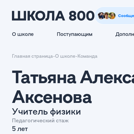
Сообще
О школе
Поступающим
Дополн
Главная страница
-
О школе
-
Команда
Татьяна Алек
Аксенова
Учитель физики
Педагогический стаж
5 лет