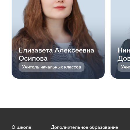
Елизавета Алексеевна
Нин
Осипова
До
Учитель начальных классов
Учи
О школе
Дополнительное образование