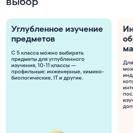
выбор
Углубленное изучение
И
предметов
об
м
С 5 класса можно выбирать
предметы для углубленного
Для
изучения, 10-11 классы —
мож
профильные: инженерные, химико-
инд
биологические, IT и другие.
кот
инт
пос
изу
доп