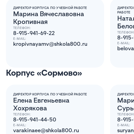
ДИРЕКТОР КОРПУСА ПО УЧЕБНОЙ РАБОТЕ
ДИРЕКТО
Марина Вячеславовна
РАБОТЕ
Ната
Кропивная
Бело
ТЕЛЕФОН:
8-915-941-69-22
ТЕЛЕФОН
8-915-
E-MAIL:
kropivnayamv@shkola800.ru
E-MAIL:
belov
Корпус «Сормово»
ДИРЕКТОР КОРПУСА ПО УЧЕБНОЙ РАБОТЕ
ДИРЕКТО
Елена Евгеньевна
Мари
Хохрякова
Сурь
ТЕЛЕФОН:
ТЕЛЕФОН
8-915-941-44-50
8-915
E-MAIL:
E-MAIL:
varakinaee@shkola800.ru
surya