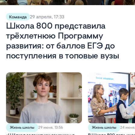
29 апреля, 17:33
Команда
Школа 800 представила
трёхлетнюю Программу
развития: от баллов ЕГЭ до
поступления в топовые вузы
Жизнь школы
Жизнь школы
29 июня, 13:56
24 июня,
«Щёлкал задания как семечки»: в
В Школе 800 дети-ино