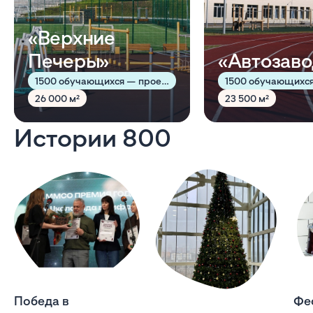
«Верхние
Печеры»
«Автозаво
1500 обучающихся — проектная мощность
26 000 м²
23 500 м²
Истории 800
Победа в
Фе