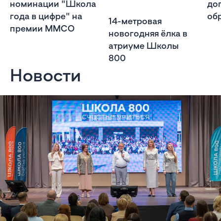
номинации "Школа
до
года в цифре" на
об
14-метровая
премии ММСО
новогодняя ёлка в
атриуме Школы
800
Новости