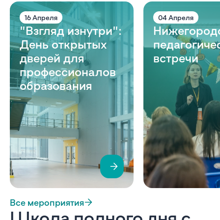
16 Апреля
04 Апреля
"Взгляд изнутри":
Нижегород
День открытых
педагогиче
дверей для
встречи
профессионалов
образования
Все мероприятия
Школа полного дня с