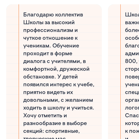
Благодарю коллектив
Школ
Школы за высокий
важн
профессионализм и
боле
чуткое отношение к
особ
ученикам. Обучение
благ
проходит в форме
адми
диалога с учителями, в
800, 
комфортной, дружеской
сторо
обстановке. У детей
пове
появился интерес к учебе,
учен
приятно видеть их
спец
довольными, с желанием
орга
ходить в школу и учиться.
лого
Хочу отметить и
Спас
разнообразие в выборе
кото
секций: спортивные,
к по
творческие мас...
и ...