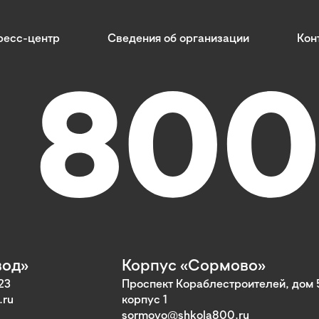
ресс-центр
Сведения об организации
Кон
вод»
Корпус «Сормово»
23
Проспект Кораблестроителей, дом 
.ru
корпус 1
sormovo@shkola800.ru