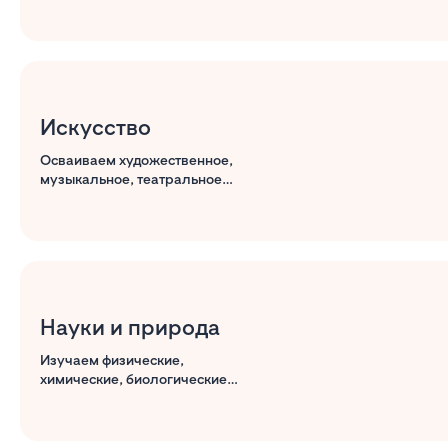
общий кругозор
Искусство
Осваиваем художественное,
музыкальное, театральное
мастерство
Науки и природа
Изучаем физические,
химические, биологические
процессы, которые нас
окружают