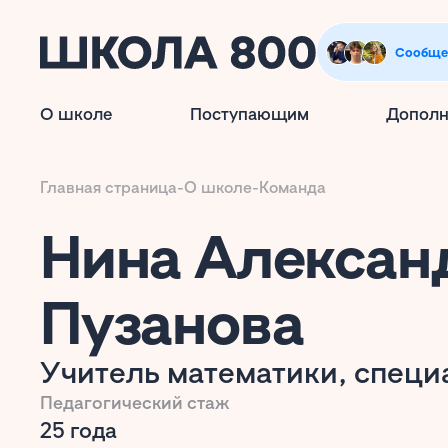
Сообще
О школе
Поступающим
Дополн
Главная страница
-
О школе
-
Команда
Нина Алексан
Пузанова
Учитель математики, спец
Педагогический стаж
25 года