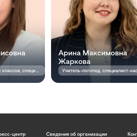
нисовна
Арина Максимовна
Жаркова
Учитель начальных классов, специалист-наставник
ресс-центр
Сведения об организации
Кон