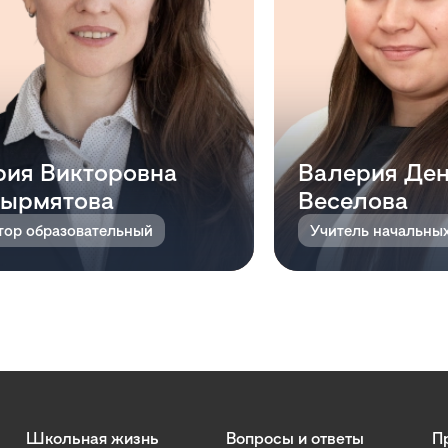
ия Викторовна
Валерия Де
ырмятова
Веселова
тор образовательный
Школьная жизнь
Вопросы и ответы
П