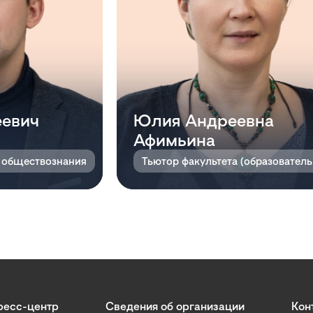
еевич
Юлия Андреевна
Афимьина
и обществознания
ресс-центр
Сведения об организации
Кон