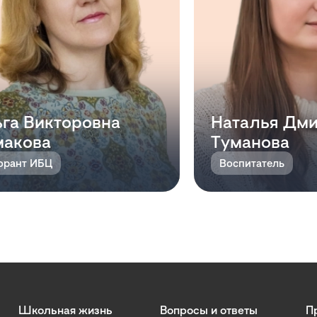
га Викторовна
Наталья Дми
макова
Туманова
орант ИБЦ
Воспитатель
Школьная жизнь
Вопросы и ответы
П