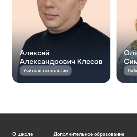
Алексей
Оль
Александрович Клесов
Си
Учитель технологии
Лаб
О школе
Дополнительное образование