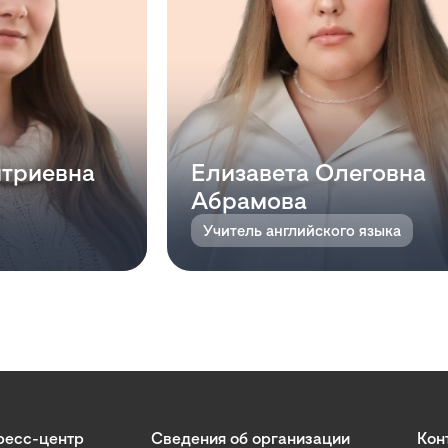
триевна
Елизавета Олеговна
Абрамова
Учитель английского языка
ресс-центр
Сведения об организации
Кон