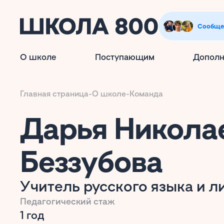
Сообще
О школе
Поступающим
Дополн
Главная страница
-
О школе
-
Команда
Дарья Никола
Беззубова
Учитель русского языка и л
Педагогический стаж
1 год