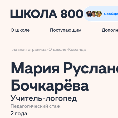
Сообще
О школе
Поступающим
Дополн
Главная страница
-
О школе
-
Команда
Мария Руслан
Бочкарёва
Учитель-логопед
Педагогический стаж
2 года