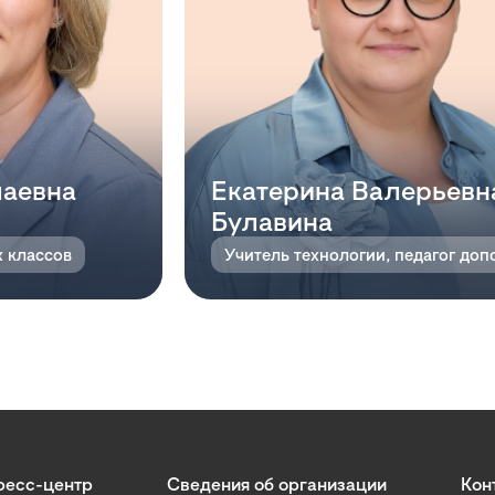
лаевна
Екатерина Валерьевн
Булавина
х классов
ресс-центр
Сведения об организации
Кон