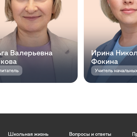
га Валерьевна
Ирина Нико
кова
Фокина
питатель
Учитель начальны
Школьная жизнь
Вопросы и ответы
П