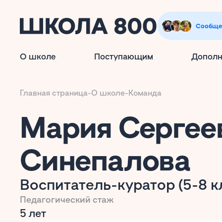
Сообще
О школе
Поступающим
Дополн
Главная страница
-
О школе
-
Команда
Мария Сергее
Синепалова
Воспитатель-куратор (5-8 к
Педагогический стаж
5 лет