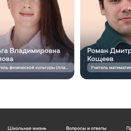
га Владимировна
Роман Дмит
лова
Кощеев
Учитель физической культуры (плавание)
Учитель математи
Школьная жизнь
Вопросы и ответы
П