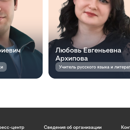
риевич
Любовь Евгеньевна
Архипова
ки
ресс-центр
Сведения об организации
Кон