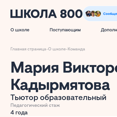
Сообще
О школе
Поступающим
Дополн
Главная страница
-
О школе
-
Команда
Мария Виктор
Кадырмятова
Тьютор образовательный
Педагогический стаж
4 года