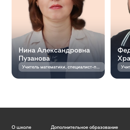
Нина Александровна
Фе
Пузанова
Хра
Учитель математики, специалист-предметник
Учи
О школе
Дополнительное образование