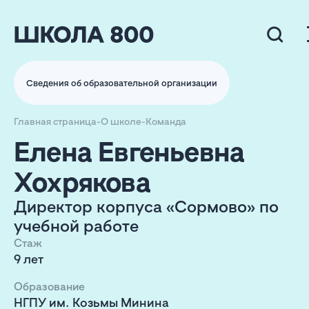
Сведения об образовательной организации
Главная страница
-
О школе
-
Команда
Елена Евгеньевна
Хохрякова
Директор корпуса «Сормово» по
учебной работе
Стаж
9 лет
Образование
НГПУ им. Козьмы Минина