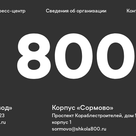
ресс-центр
Сведения об организации
Кон
вод»
Корпус «Сормово»
23
Проспект Кораблестроителей, дом 
.ru
корпус 1
sormovo@shkola800.ru