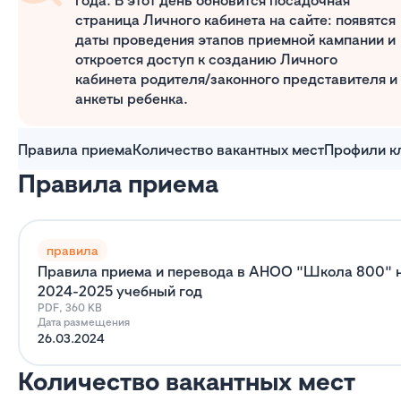
года. В этот день обновится посадочная
страница Личного кабинета на сайте: появятся
даты проведения этапов приемной кампании и
откроется доступ к созданию Личного
кабинета родителя/законного представителя и
анкеты ребенка.
Правила приема
Количество вакантных мест
Профили к
Правила приема
правила
Правила приема и перевода в АНОО "Школа 800" 
2024-2025 учебный год
PDF, 360 KB
Дата размещения
26.03.2024
Количество вакантных мест