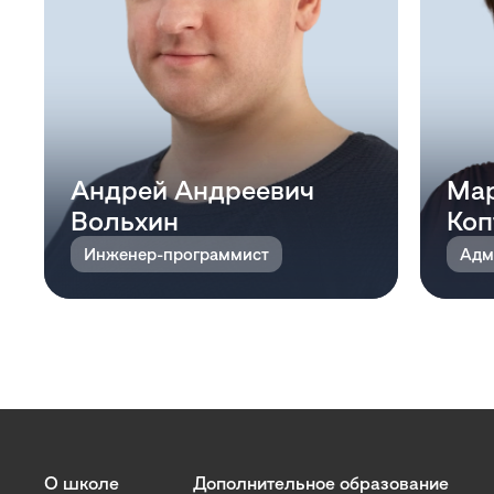
Андрей Андреевич
Мар
Вольхин
Коп
Инженер-программист
Адм
О школе
Дополнительное образование