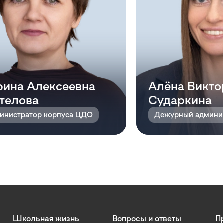
ина Алексеевна
Алёна Викто
телова
Сударкина
инистратор корпуса ЦДО
Дежурный админи
Школьная жизнь
Вопросы и ответы
П