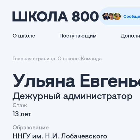
Сообще
О школе
Поступающим
Дополн
Главная страница
-
О школе
-
Команда
Ульяна Евгень
Дежурный администратор
Стаж
13 лет
Образование
ННГУ им. Н.И. Лобачевского