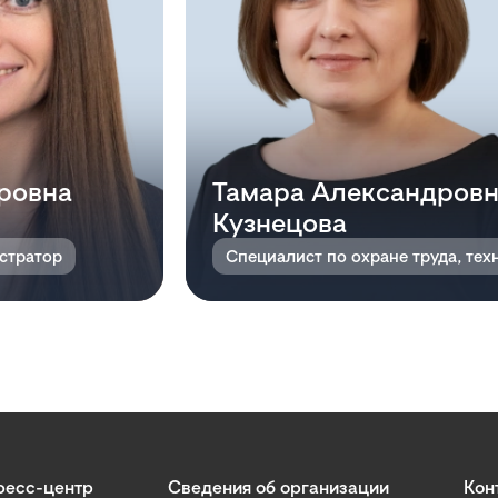
ровна
Тамара Александров
Кузнецова
стратор
ресс-центр
Сведения об организации
Кон