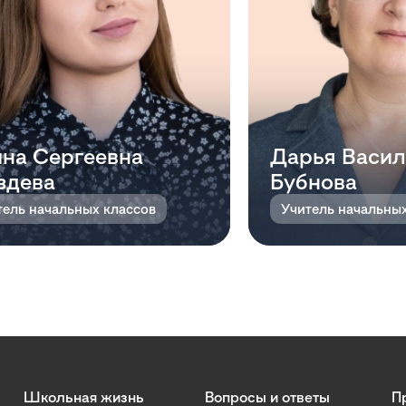
на Сергеевна
Дарья Васил
здева
Бубнова
тель начальных классов
Учитель начальны
Школьная жизнь
Вопросы и ответы
П