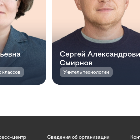
ьевна
Сергей Александров
Смирнов
х классов
Учитель технологии
ресс-центр
Сведения об организации
Кон