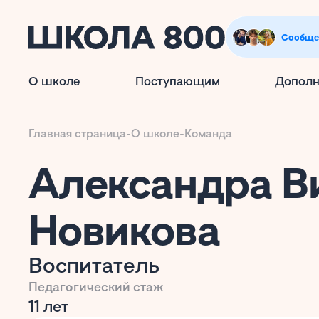
Сообще
О школе
Поступающим
Дополн
Главная страница
-
О школе
-
Команда
Александра В
Новикова
Воспитатель
Педагогический стаж
11 лет