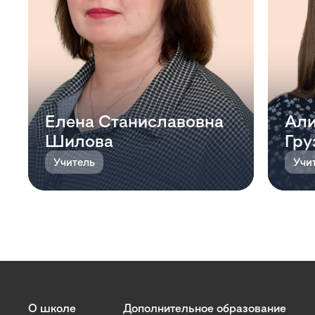
Елена Станиславовна
Али
Шилова
Гру
Учитель
Учи
О школе
Дополнительное образование