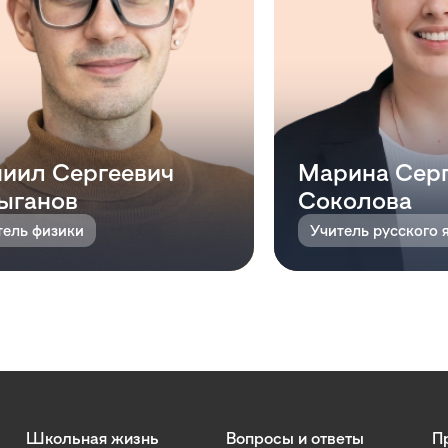
иил Сергеевич
Марина Сер
ыганов
Соколова
тель физики
Школьная жизнь
Вопросы и ответы
П