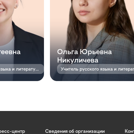
геевна
Ольга Юрьевна
Никуличева
Учитель русского языка и литературы
ресс-центр
Сведения об организации
Кон