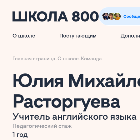
Сообще
О школе
Поступающим
Дополн
Главная страница
-
О школе
-
Команда
Юлия Михайл
Расторгуева
Учитель английского языка
Педагогический стаж
1 год