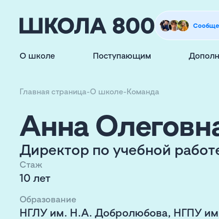
Сообще
О школе
Поступающим
Дополн
Главная страница
-
О школе
-
Команда
Анна Олеговн
Директор по учебной работ
Стаж
10 лет
Образование
НГЛУ им. Н.А. Добролюбова, НГПУ им