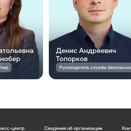
атольевна
Денис Андреевич
инобер
Топорков
итию
ресс-центр
Сведения об организации
Кон