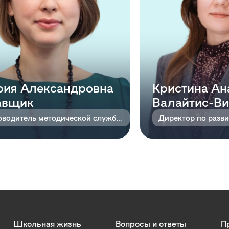
ия Александровна
Кристина Ан
авщик
Валайтис-В
Руководитель методической службы, специалист-предметник
Директор по разв
Школьная жизнь
Вопросы и ответы
П