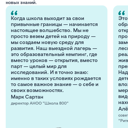
новых знаний.
Когда школа выходит за свои
Это
привычные границы — начинается
обр
настоящее волшебство. Мы не
отк
просто везем детей на природу —
про
мы создаем новую среду для
зам
развития. Наш выездной лагерь —
лес
это образовательный кемпинг, где
реа
вместо уроков — открытия, вместо
жив
парт — целый мир для
пре
исследований. И я точно знаю:
Над
именно в таких условиях рождается
дет
то самое важное знание — о себе и
вло
своих возможностях.
мер
вид
Марк Сартан
нах
директор АНОО "Школа 800"
Алё
сове
"Рит