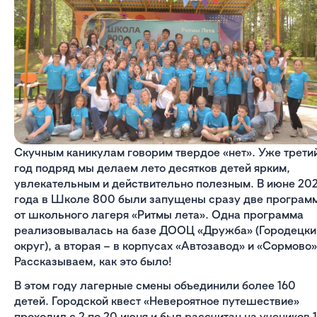
Скучным каникулам говорим твердое «нет». Уже трети
год подряд мы делаем лето десятков детей ярким,
увлекательным и действительно полезным. В июне 20
года в Школе 800 были запущены сразу две програм
от школьного лагеря «Ритмы лета». Одна программа
реализовывалась на базе ДООЦ «Дружба» (Городецки
округ), а вторая – в корпусах «Автозавод» и «Сормово»
Рассказываем, как это было!
В этом году лагерные смены объединили более 160
детей. Городской квест «Невероятное путешествие»
проходил с 2 по 20 июня и был рассчитан на учеников 1