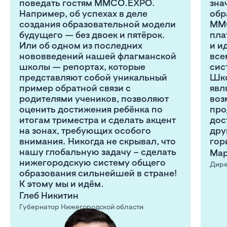
поведать гостям MMCO.EXPO.
зна
Например, об успехах в деле
обр
создания образовательной модели
MMC
будущего — без двоек и пятёрок.
пла
Или об одном из последних
и и
нововведений нашей флагманской
все
школы — репортах, которые
сис
представляют собой уникальный
Шко
пример обратной связи с
явл
родителями учеников, позволяют
воз
оценить достижения ребёнка по
про
итогам триместра и сделать акцент
дос
на зонах, требующих особого
дру
внимания. Никогда не скрывал, что
гор
нашу глобальную задачу – сделать
Мар
нижегородскую систему общего
Дире
образования сильнейшей в стране!
К этому мы и идём.
Глеб Никитин
Губернатор Нижегородской области