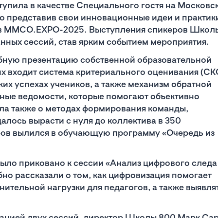
тупила в качестве Специального гостя на Московс
 представив свои инновационные идеи и практик
ов ММСО.EXPO-2025. Выступления спикеров Школ
нных сессий, став ярким событием мероприятия.
ную презентацию собственной образовательной
их входит система критериального оценивания (СК
их успехах учеников, а также механизм обратной
ьные ведомости, которые помогают объективно
ла также о методах формирования команды,
далось вырасти с нуля до коллектива в 350
ров вылился в обучающую программу «Очередь из
ыло приковано к сессии «Анализ цифрового следа
но рассказали о том, как цифровизация помогает
нительной нагрузки для педагогов, а также выявля
ацией двух сессий, директор Школы 800 Марк Са