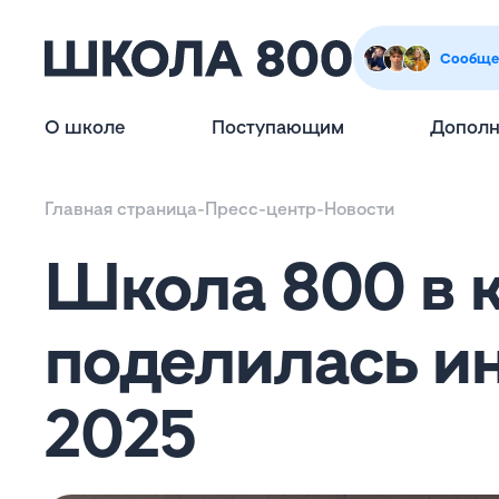
Сообще
О школе
Поступающим
Дополн
Главная страница
-
Пресс-центр
-
Новости
Школа 800 в к
поделилась и
2025