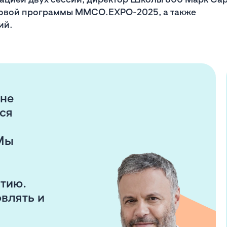
ловой программы ММСО.EXPO-2025, а также
ий.
 не
ся
 Мы
тию.
влять и