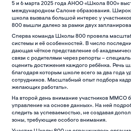
5 и 6 марта 2025 года АНОО «Школа 800» выс
международном Салоне образования. Широко
школа вызвала большой интерес у участник
800 вышли далеко за рамки двух запланирова
Сперва команда Школы 800 провела масштаб
системы и её особенностей. В число последн
дающая чёткое представление об академическ
связи с родителями через репорты – специал
оценить достижения каждого ребёнка. Речь ш
благодаря которым школе всего за два года у
сотрудников. Масштабный опыт подбора кад
желающих работать».
На второй день внимание участников ММСО б
управление на основе данных». На ней подроб
следить за успеваемостью, не создавая допол
зоны, требующие особого внимания.
Участие Школы 800 не ограничилось организ