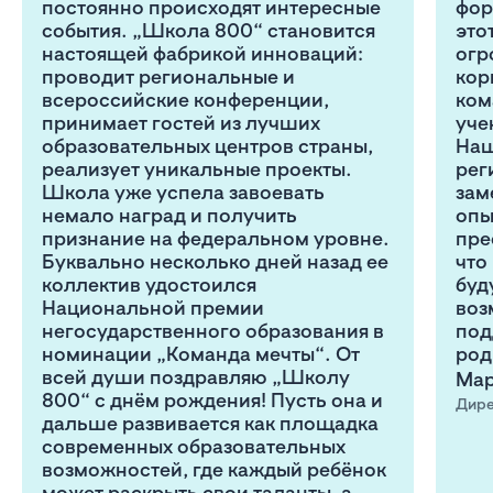
постоянно происходят интересные
фор
события. „Школа 800“ становится
это
настоящей фабрикой инноваций:
огр
проводит региональные и
кор
всероссийские конференции,
ком
принимает гостей из лучших
уче
образовательных центров страны,
Наш
реализует уникальные проекты.
рег
Школа уже успела завоевать
зам
немало наград и получить
опы
признание на федеральном уровне.
пре
Буквально несколько дней назад ее
что
коллектив удостоился
буд
Национальной премии
воз
негосударственного образования в
под
номинации „Команда мечты“. От
род
всей души поздравляю „Школу
Мар
800“ с днём рождения! Пусть она и
Дире
дальше развивается как площадка
современных образовательных
возможностей, где каждый ребёнок
может раскрыть свои таланты, а