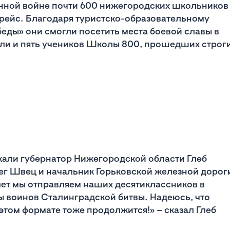
енной войне почти 600 нижегородских школьников
ейс. Благодаря туристско-образовательному
беды» они смогли посетить места боевой славы в
али и пять учеников Школы 800, прошедших строг
жали губернатор Нижегородской области Глеб
ег Швец и начальник Горьковской железной дорог
лет мы отправляем наших десятиклассников в
вы воинов Сталинградской битвы. Надеюсь, что
этом формате тоже продолжится!» – сказал Глеб