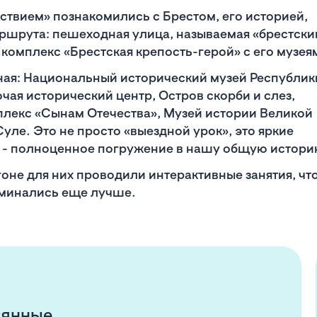
ствием» познакомились с Брестом, его историей,
аршрута: пешеходная улица, называемая «брестск
омплекс «Брестская крепость-герой» с его музея
ая: Национальный исторический музей Республик
чая исторический центр, Остров скорби и слез,
лекс «Сынам Отечества», Музей истории Великой
уле. Это не просто «выездной урок», это яркие
е - полноценное погружение в нашу общую истор
агоне для них проводили интерактивные занятия, чт
оминались еще лучше.
лянные