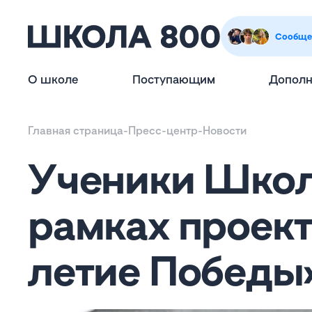
Сообще
О школе
Поступающим
Дополн
Главная страница
-
Пресс-центр
-
Новости
Ученики Школ
рамках проект
летие Победы