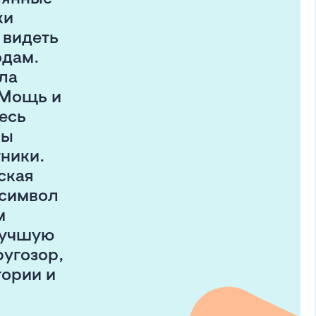
ки
 видеть
одам.
ла
 Мощь и
есь
ны
ники.
ская
 символ
м
лучшую
угозор,
тории и
,