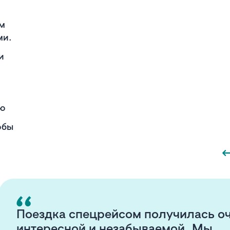
им
ми.
и
ию
обы
Поездка спецрейсом получилась о
интересной и незабываемой. Мы