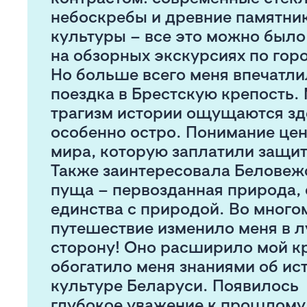
небоскребы и древние памятни
культуры – все это можно было
на обзорных экскурсиях по гор
Но больше всего меня впечатли
поездка в Брестскую крепость.
трагизм истории ощущаются зд
особенно остро. Понимание це
мира, которую заплатили защит
Также заинтересовала Беловеж
пуща – первозданная природа,
единства с природой. Во много
путешествие изменило меня в 
сторону! Оно расширило мой кр
обогатило меня знаниями об ис
культуре Беларуси. Появилось
глубокое уважение к прошлому