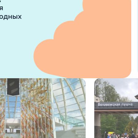
я
родных