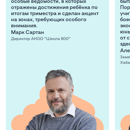
особые ведомости, в которых
быт
отражены достижения ребёнка по
Пор
итогам триместра и сделан акцент
учи
на зонах, требующих особого
бое
внимания.
эко
юны
Марк Сартан
от 
Директор АНОО "Школа 800"
зде
Але
Заме
Хаба