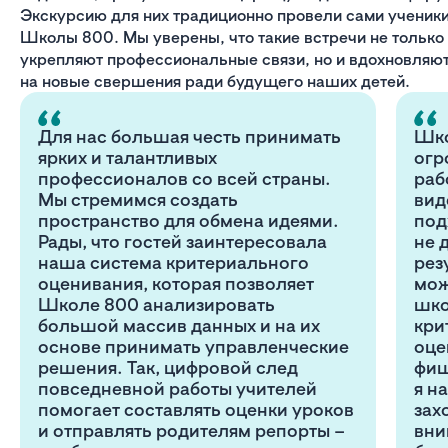
Экскурсию для них традиционно провели сами ученик
Школы 800. Мы уверены, что такие встречи не только
укрепляют профессиональные связи, но и вдохновляю
на новые свершения ради будущего наших детей.
Для нас большая честь принимать
Шко
ярких и талантливых
огр
профессионалов со всей страны.
раб
Мы стремимся создать
вид
пространство для обмена идеями.
под
Рады, что гостей заинтересовала
не 
наша система критериального
рез
оценивания, которая позволяет
мож
Школе 800 анализировать
шко
большой массив данных и на их
кри
основе принимать управленческие
оце
решения. Так, цифровой след
фиш
повседневной работы учителей
я н
помогает составлять оценки уроков
зах
и отправлять родителям репорты –
вни