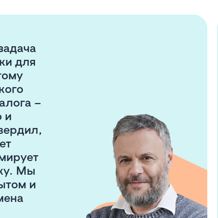
задача
ки для
тому
кого
алога –
 и
вердил,
ет
рмирует
ку. Мы
ытом и
мена