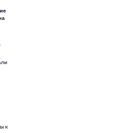
ие
на
а
али
ы к