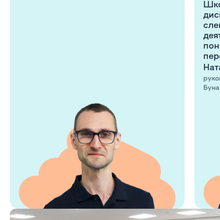
Шко
дис
сле
дея
пон
пер
Нат
руко
Буна