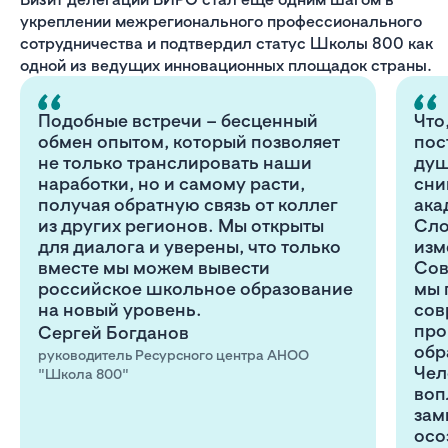
укреплении межрегионального профессионального
сотрудничества и подтвердил статус Школы 800 как
одной из ведущих инновационных площадок страны.
Подобные встречи – бесценный
Что
обмен опытом, который позволяет
пос
не только транслировать наши
душ
наработки, но и самому расти,
сни
получая обратную связь от коллег
ака
из других регионов. Мы открыты
Сло
для диалога и уверены, что только
изм
вместе мы можем вывести
Сов
российское школьное образование
мы 
на новый уровень.
сов
про
Сергей Богданов
обр
руководитель Ресурсного центра АНОО
Чел
"Школа 800"
воп
зам
осо