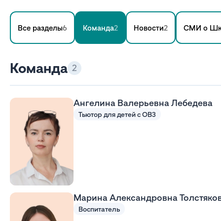
Все разделы
6
Команда
2
Новости
2
СМИ о Шк
Команда
2
Ангелина Валерьевна Лебедева
Тьютор для детей с ОВЗ
Марина Александровна Толстяко
Воспитатель