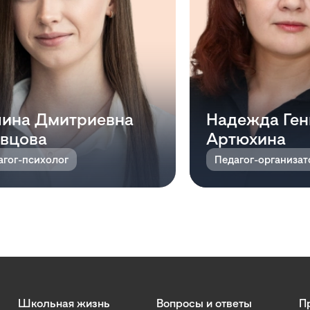
ина Дмитриевна
Надежда Ген
вцова
Артюхина
агог-психолог
Педагог-организа
Школьная жизнь
Вопросы и ответы
П