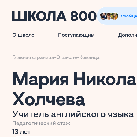
Сообще
О школе
Поступающим
Дополн
Главная страница
-
О школе
-
Команда
Мария Никола
Холчева
Учитель английского языка
Педагогический стаж
13 лет