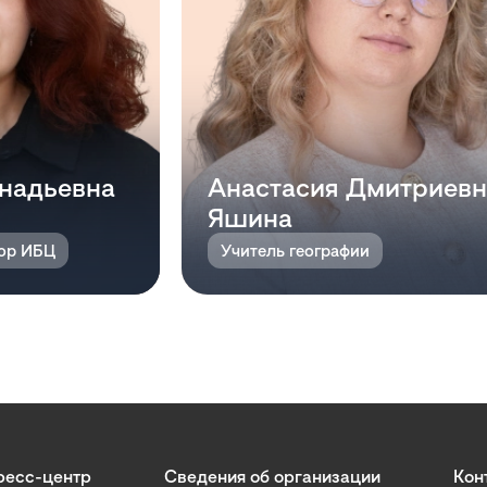
надьевна
Анастасия Дмитриевн
Яшина
тор ИБЦ
Учитель географии
ресс-центр
Сведения об организации
Кон