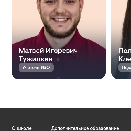
Матвей Игоревич
Пол
Тужилкин
Кле
Учитель ИЗО
Пед
О школе
Дополнительное образование